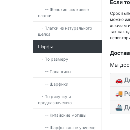
Если то
-- Женские шелковые
Срок выпо
платки
можно изм
эскизам и
- Платки из натурального
так как с
шелка
неповтор
Шарфы
Достав
- По размеру
Мы дост
-- Палантины
🚗
До
-- Шарфики
🚚
Ро
- По рисунку и
предназначению
🚢
До
-- Китайские мотивы
-- Шарфы кашне унисекс