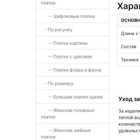
платки
Хара
-- Шифоновые платки
ОСНОВН
- По рисунку
Длина х
-- Платки картины
Состав
-- Платки с цветами
Техника
-- Платки флора и фауна
- По размеру
-- Большие платки (шали)
Уход з
-- Женские головные
За издели
платки
теплой во
количеств
-- Женские шейные
удовольс
платки