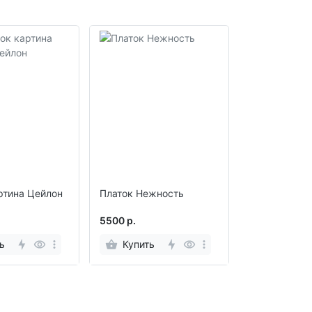
ртина Цейлон
Платок Нежность
5500 р.
ь
Купить