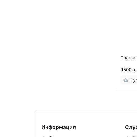
Платок 
9500 р.
Ку
Информация
Слу