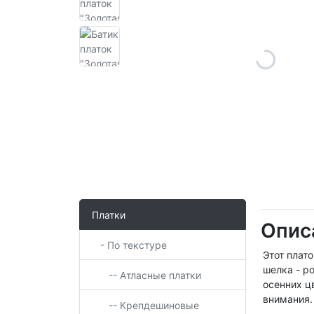
Платки
Опис
- По текстуре
Этот плат
шелка - р
-- Атласные платки
осенних ц
внимания.
-- Крепдешиновые