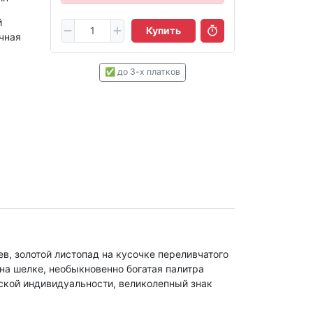
й
Купить
учная
✅
до 3-х платков
в, золотой листопад на кусочке переливчатого
на шелке, необыкновенно богатая палитра
ской индивидуальности, великолепный знак