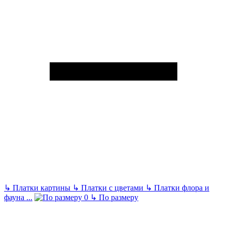
↳
Платки картины
↳
Платки с цветами
↳
Платки флора и
фауна
...
↳
По размеру